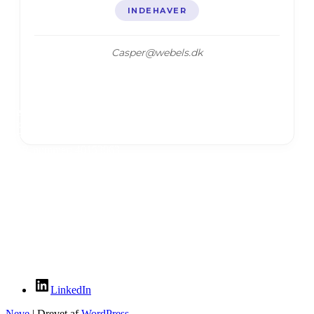
INDEHAVER
Casper@webels.dk
Webels ApS
Michael Drewsens Vej 13
8270
Højbjerg.
CVR-nummer: 40153063
Kontakt
kontakt@webels.dk
Indehavere
Jesper Nørskov Jensen &
Casper Ellam Schou
LinkedIn
Neve
| Drevet af
WordPress